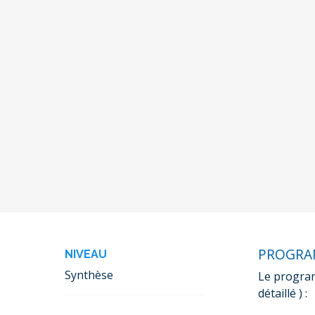
PROGR
NIVEAU
Synthèse
Le program
détaillé ) :